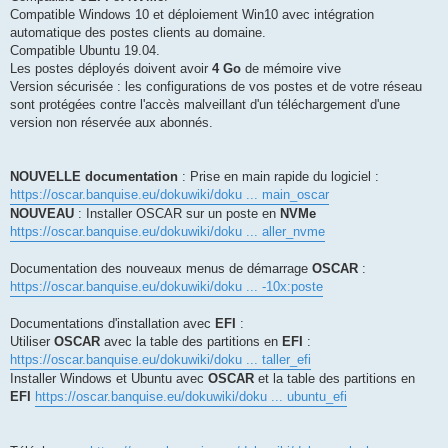
Compatible Windows 10 et déploiement Win10 avec intégration
automatique des postes clients au domaine.
Compatible Ubuntu 19.04.
Les postes déployés doivent avoir
4 Go
de mémoire vive
Version sécurisée : les configurations de vos postes et de votre réseau
sont protégées contre l'accès malveillant d'un téléchargement d'une
version non réservée aux abonnés.
NOUVELLE documentation
: Prise en main rapide du logiciel :
https://oscar.banquise.eu/dokuwiki/doku ... main_oscar
NOUVEAU
: Installer OSCAR sur un poste en
NVMe
https://oscar.banquise.eu/dokuwiki/doku ... aller_nvme
Documentation des nouveaux menus de démarrage
OSCAR
:
https://oscar.banquise.eu/dokuwiki/doku ... -10x:poste
Documentations d'installation avec
EFI
:
Utiliser
OSCAR
avec la table des partitions en
EFI
:
https://oscar.banquise.eu/dokuwiki/doku ... taller_efi
Installer Windows et Ubuntu avec
OSCAR
et la table des partitions en
EFI
https://oscar.banquise.eu/dokuwiki/doku ... ubuntu_efi