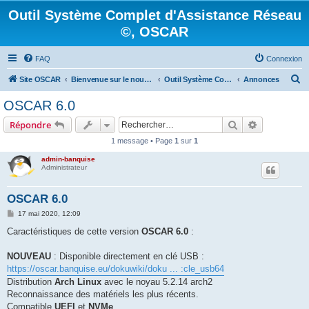
Outil Système Complet d'Assistance Réseau
©, OSCAR
FAQ
Connexion
R
Site OSCAR
Bienvenue sur le nouveau forum OSCAR
Outil Système Complet d'Assistance Réseau ©, OSCAR
Annonces
e
OSCAR 6.0
c
Rechercher
Recherche 
Répondre
h
1 message • Page
1
sur
1
e
admin-banquise
r
Administrateur
c
h
OSCAR 6.0
e
M
17 mai 2020, 12:09
e
r
s
Caractéristiques de cette version
OSCAR 6.0
:
s
a
g
NOUVEAU
: Disponible directement en clé USB :
e
https://oscar.banquise.eu/dokuwiki/doku ... :cle_usb64
Distribution
Arch Linux
avec le noyau 5.2.14 arch2
Reconnaissance des matériels les plus récents.
Compatible
UEFI
et
NVMe
.