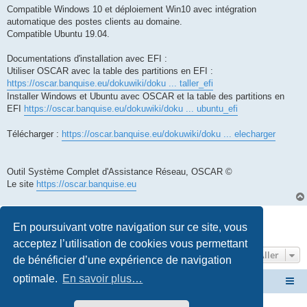
Compatible Windows 10 et déploiement Win10 avec intégration
automatique des postes clients au domaine.
Compatible Ubuntu 19.04.
Documentations d'installation avec EFI :
Utiliser OSCAR avec la table des partitions en EFI :
https://oscar.banquise.eu/dokuwiki/doku ... taller_efi
Installer Windows et Ubuntu avec OSCAR et la table des partitions en
EFI
https://oscar.banquise.eu/dokuwiki/doku ... ubuntu_efi
Télécharger :
https://oscar.banquise.eu/dokuwiki/doku ... elecharger
Outil Système Complet d'Assistance Réseau, OSCAR ©
Le site
https://oscar.banquise.eu
Répondre
En poursuivant votre navigation sur ce site, vous
1 message • Page
1
sur
1
acceptez l’utilisation de cookies vous permettant
Aller
de bénéficier d’une expérience de navigation
optimale.
En savoir plus…
Site OSCAR
Bienvenue sur le nouveau forum OSCAR
Développé par
phpBB
® Forum Software © phpBB Limited