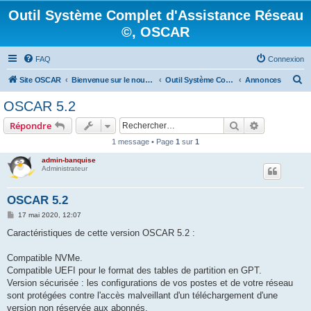
Outil Système Complet d'Assistance Réseau
©, OSCAR
FAQ
Connexion
R
Site OSCAR
Bienvenue sur le nouveau forum OSCAR
Outil Système Complet d'Assistance Réseau ©, OSCAR
Annonces
e
OSCAR 5.2
c
Rechercher
Recherche 
Répondre
h
1 message • Page
1
sur
1
e
admin-banquise
r
Administrateur
c
h
OSCAR 5.2
e
M
17 mai 2020, 12:07
e
r
s
Caractéristiques de cette version OSCAR 5.2 :
s
a
g
Compatible NVMe.
e
Compatible UEFI pour le format des tables de partition en GPT.
Version sécurisée : les configurations de vos postes et de votre réseau
sont protégées contre l'accès malveillant d'un téléchargement d'une
version non réservée aux abonnés.