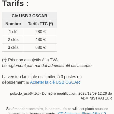
Tarifs :
Clé USB 3 OSCAR
Nombre
Tarifs TTC (*)
1 clé
280 €
2 clés
480 €
3 clés
680 €
(*): Prix non assujettis à la TVA.
Le réglement par mandat administratif est accepté.
La version familiale est limitée à 3 postes en
déploiement.
Acheter la clé USB OSCAR
pub/cle_usb64.txt
· Dernière modification: 2025/12/09 12:26 de
ADMINISTRATEUR
Sauf mention contraire, le contenu de ce wiki est placé sous les
termes de la licence suivante :
CC Attribution-Share Alike 4.0