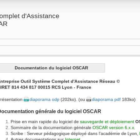
omplet d'Assistance
AR
Documentation du logiciel OSCAR
ntreprise Outil Système Complet d'Assistance Réseau ©
IRET 814 434 817 00015 RCS Lyon - France
résentation
diaporama odp
(202ko). (ou
diaporama pdf
183ko)
Documentation générale du logiciel OSCAR
Prise en main rapide du logiciel de
sauvegarde et déploiement
O
Sommaire de la documentation générale
OSCAR version 6.x.x
.
Scribe : Serveur pédagogique déployé dans l'académie de Lyon,
Autres documentations sur
Internet
.