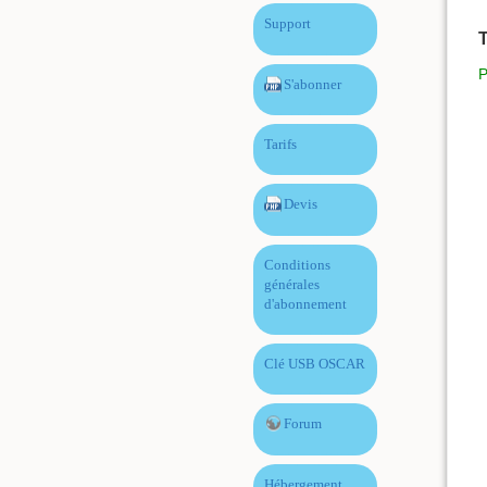
Support
T
P
S'abonner
Tarifs
Devis
Conditions
générales
d'abonnement
Clé USB OSCAR
Forum
Hébergement