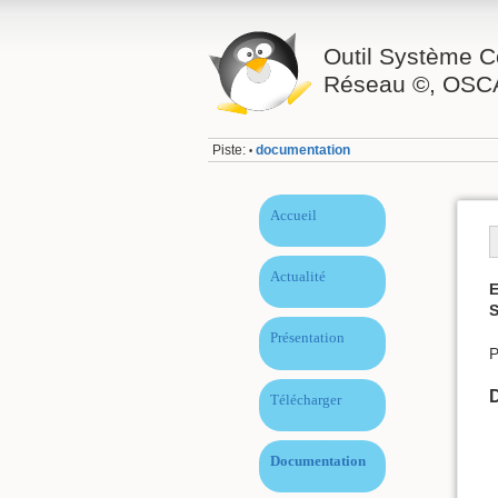
Outil Système C
Réseau ©, OSC
Piste:
documentation
•
Accueil
Actualité
E
S
Présentation
P
Télécharger
Documentation