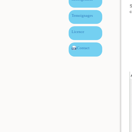
S
c
Temoignages
Licence
Contact