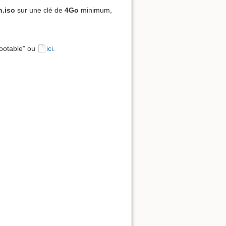
n.iso
sur une clé de
4Go
minimum,
bootable” ou
ici
.