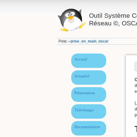
Outil Système C
Réseau ©, OSC
Piste:
prise_en_main_oscar
•
Accueil
Actualité
d
e
Présentation
L
d
Télécharger
p
Documentation