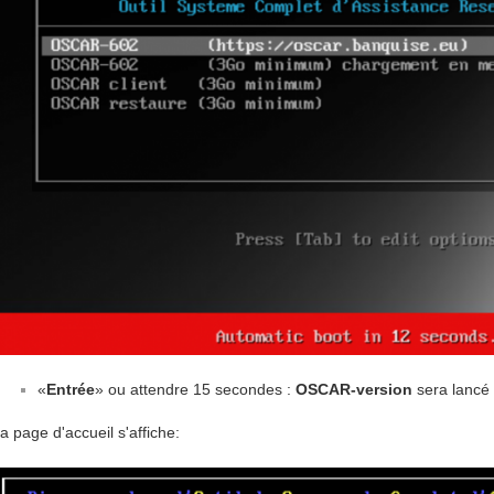
«
Entrée
» ou attendre 15 secondes :
OSCAR-version
sera lancé
a page d'accueil s'affiche: