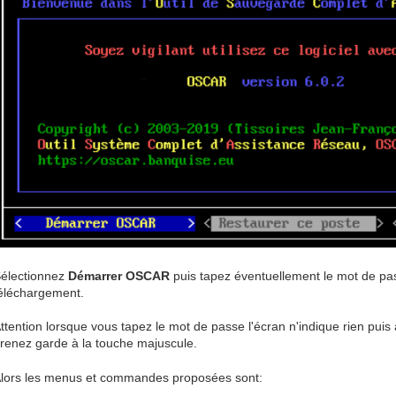
électionnez
Démarrer OSCAR
puis tapez éventuellement le mot de p
éléchargement.
ttention lorsque vous tapez le mot de passe l'écran n'indique rien puis
renez garde à la touche majuscule.
lors les menus et commandes proposées sont: