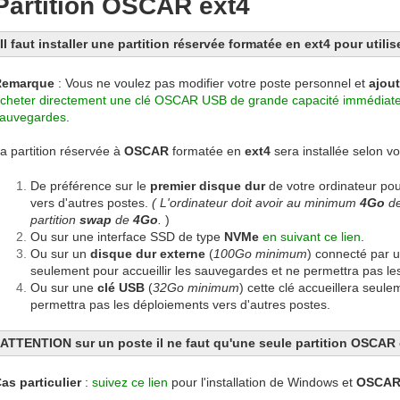
Partition OSCAR ext4
Il faut installer une partition réservée formatée en ext4 pour util
Remarque
: Vous ne voulez pas modifier votre poste personnel et
ajout
cheter directement une clé OSCAR USB de grande capacité immédiatem
auvegardes
.
a partition réservée à
OSCAR
formatée en
ext4
sera installée selon vo
De préférence sur le
premier disque dur
de votre ordinateur po
vers d'autres postes.
( L'ordinateur doit avoir au minimum
4Go
d
partition
swap
de
4Go
.
)
Ou sur une interface SSD de type
NVMe
en suivant ce lien
.
Ou sur un
disque dur externe
(
100Go minimum
) connecté par 
seulement pour accueillir les sauvegardes et ne permettra pas le
Ou sur une
clé USB
(
32Go minimum
) cette clé accueillera seul
permettra pas les déploiements vers d'autres postes.
ATTENTION sur un poste il ne faut qu'une seule partition OSCA
as particulier
:
suivez ce lien
pour l'installation de Windows et
OSCA