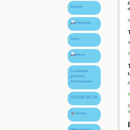
E
Support
d
V
S'abonner
Tarifs
T
Devis
Conditions
générales
d'abonnement
P
T
Clé USB OSCAR
S
d
Forum
Hébergement