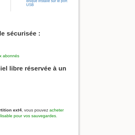
disque installé sur le port
USB
e sécurisée :
ux abonnés
el libre réservée à un
tition ext4
, vous pouvez
acheter
lisable pour vos sauvegardes
.