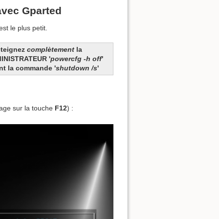
avec Gparted
t le plus petit.
éteignez
complètement
la
MINISTRATEUR '
powercfg -h off
'
ant la commande '
shutdown /s
'
age sur la touche
F12
) :