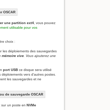
iser OSCAR
er une partition ext4
, vous pouvez
ent utilisable pour vos
tre choix :
ur les déploiements des sauvegardes
e
mémoire vive
. Vous ajouterez une
un
port USB
ce disque sera utilisé
s déploiements vers d'autres postes.
ement les sauvegardes et ne
R ou de sauvegarde OSCAR
R
sur un poste en
NVMe